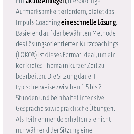
Für
akute Anliegen
, die sofortige
Aufmerksamkeit erfordern, bietet das
Impuls-Coaching
eine schnelle Lösung
.
Basierend auf der bewährten Methode
des Lösungsorientierten Kurzcoachings
(LOKC®) ist dieses Format ideal, um ein
konkretes Thema in kurzer Zeit zu
bearbeiten. Die Sitzung dauert
typischerweise zwischen 1,5 bis 2
Stunden und beinhaltet intensive
Gespräche sowie praktische Übungen.
Als Teilnehmende erhalten Sie nicht
nur während der Sitzung eine