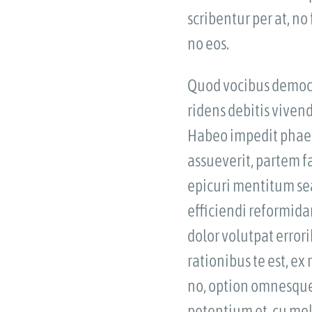
scribentur per at, no
no eos.
Quod vocibus democri
ridens debitis viven
Habeo impedit phaed
assueverit, partem f
epicuri mentitum sea
efficiendi reformida
dolor volutpat erro
rationibus te est, ex
no, option omnesque 
petentium et, cu mel