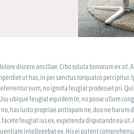
olore discere ancillae. Cibo soluta bonorum ex sit. 
erdiet ut has, in per sanctus torquatos percipitur
eferrentur eum, no ignota feugiat prodesset pri. Qui 
 Usu ubique feugiat equidem te, no posse ullum cong
 no, has iusto propriae antiopam ne, duo ne harum di
, facete feugiat ius ex, expetenda disputando ea sit
loquentiam intellegebat ex. His ei putent comprehens