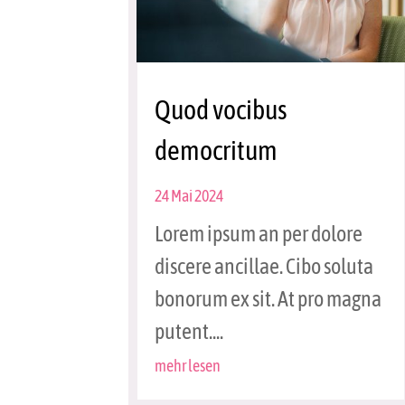
Quod vocibus
democritum
24 Mai 2024
Lorem ipsum an per dolore
discere ancillae. Cibo soluta
bonorum ex sit. At pro magna
putent....
mehr lesen