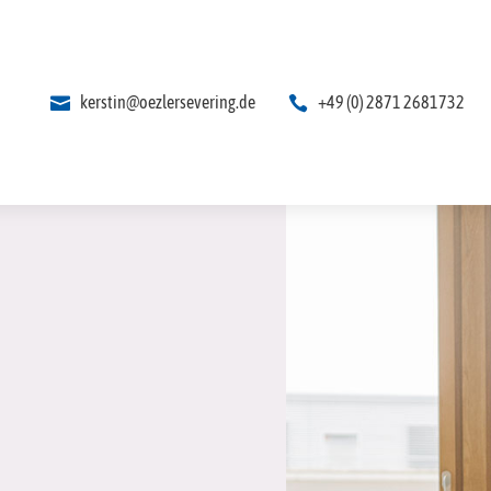
kerstin@oezlersevering.de
+49 (0) 2871 2681732

