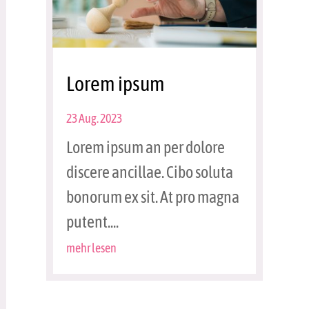
Lorem ipsum
23 Aug. 2023
Lorem ipsum an per dolore
discere ancillae. Cibo soluta
bonorum ex sit. At pro magna
putent....
mehr lesen