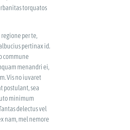
 urbanitas torquatos
regione per te,
albucius pertinax id.
obo commune
numquam menandri ei,
m. Vis no iuvaret
t postulant, sea
, puto minimum
Tantas delectus vel
 ex nam, mel nemore