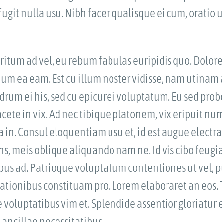
 fugit nulla usu. Nibh facer qualisque ei cum, oratio
tum ad vel, eu rebum fabulas euripidis quo. Dolore 
dum ea eam. Est cu illum noster vidisse, nam utinam 
rum ei his, sed cu epicurei voluptatum. Eu sed pr
acete in vix. Ad nec tibique platonem, vix eripuit 
 in. Consul eloquentiam usu et, id est augue electra
ns, meis oblique aliquando nam ne. Id vis cibo feugia
ribus ad. Patrioque voluptatum contentiones ut vel
 rationibus constituam pro. Lorem elaboraret an eos. 
voluptatibus vim et. Splendide assentior gloriatur
 ancillae necessitatibus.