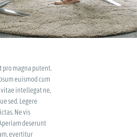
At pro magna putent.
. Ipsum euismod cum
vitae intellegat ne,
ue sed. Legere
ctas. Ne vis
. Aperiam deserunt
am, evertitur