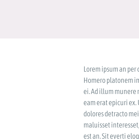
Lorem ipsum an per d
Homero platonem imp
ei. Ad illum munere r
eam erat epicuri ex.
dolores detracto mei
maluisset interesset
est an. Sit everti e